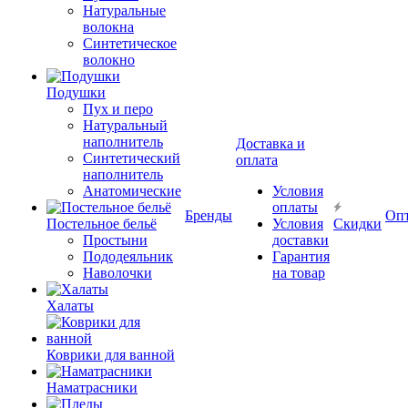
Натуральные
волокна
Синтетическое
волокно
Подушки
Пух и перо
Натуральный
наполнитель
Доставка и
Синтетический
оплата
наполнитель
Анатомические
Условия
оплаты
Бренды
Оп
Постельное бельё
Условия
Скидки
Простыни
доставки
Пододеяльник
Гарантия
Наволочки
на товар
Халаты
Коврики для ванной
Наматрасники